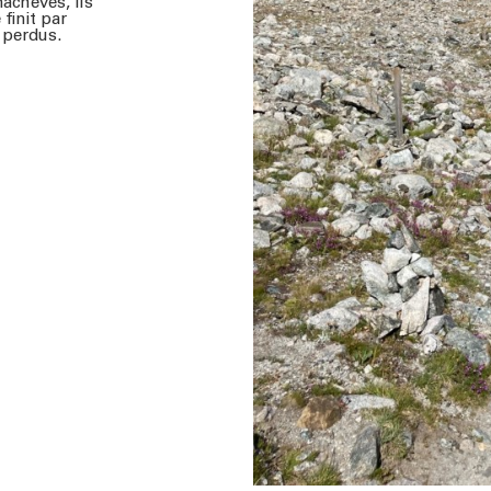
achevés, ils
 finit par
s perdus.