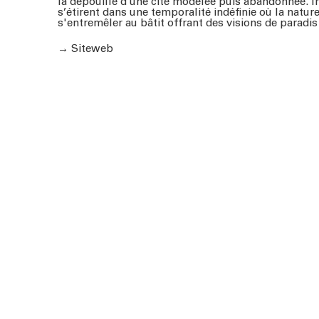
la dépouille d’une cité modelée puis abandonnée. In
s’étirent dans une temporalité indéfinie où la nature
s'entremêler au bâtit offrant des visions de paradi
→
Siteweb