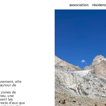
association
résiden
nnement, elle
 autour de
s, zones de
lieu, une
vent les
 reste d’eux que