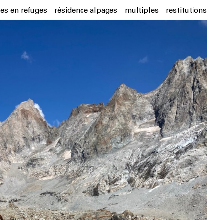
ces en refuges
résidence alpages
multiples
restitutions