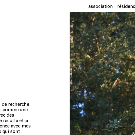
association
résiden
t de recherche.
 ça comme une
vec des
 récolte et je
agence avec mes
s qui sont