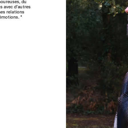
moureuses, du
ns avec d’autres
es relations
 émotions.
"