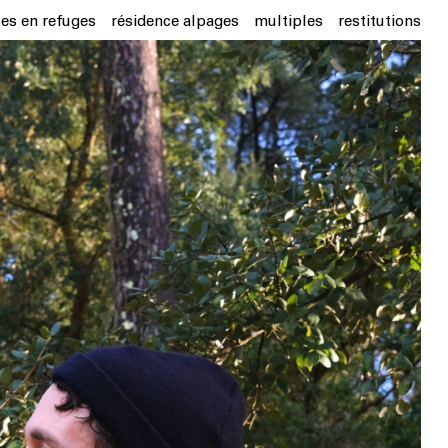
ces en refuges
résidence alpages
multiples
restitutions