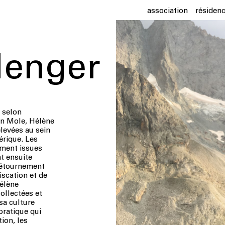
association
résiden
lenger
, selon
n Mole, Hélène
levées au sein
́rique. Les
ement issues
nt ensuite
détournement
i
scation et de
́lène
llectées et
 sa culture
 pratique qui
ion, les