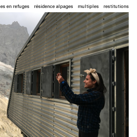
ces en refuges
résidence alpages
multiples
restitutions