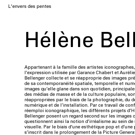
Du 23 au 30 août 2019
L'envers des pentes
au
refuge de la Selle
Hélène Bel
Appartenant à la famille des artistes iconographes
l’expression utilisée par Garance Chabert et Aurélie
Bellenger collecte et se réapproprie des images pré
de sa contemporanéité spatiale, temporelle et nume
images qu’elle glane dans son quotidien, principal
des médias de masse et de la culture populaire, so
réappropriées par le biais de la photographie, du 
numérique et de l’installation. Par ce travail de con
f
réemploi iconographique, les différents projets d’He
Bellenger posent un regard second sur les images co
questionnent ainsi la notion d’irréalisme au sein de
visuelle. Par le biais d’une esthétique pop et d’une
s’inscrit dans le prolongement de la Picture Generat