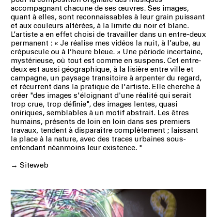
pour la composition originale des musiques
accompagnant chacune de ses œuvres. Ses
images,
quant à elles, sont reconnaissables à leur grain puissant
et aux couleurs altérées,
à la limite du noir et blanc.
L’artiste a en effet choisi de travailler dans un entre-deux
permanent :
« Je réalise mes vidéos la nuit, à l’aube, au
crépuscule ou à l’heure bleue. » Une période incertaine,
mystérieuse, où tout est comme en suspens. Cet entre-
deux est aussi géographique, à la lisière entre
ville et
campagne, un paysage transitoire à arpenter du regard,
et récurrent dans la pratique de l'artiste. Elle cherche à
créer "des images s'éloignant d'une réalité qui serait
trop crue, trop définie",
des images lentes, quasi
oniriques, semblables à un motif abstrait. Les êtres
humains,
présents de loin en loin dans ses premiers
travaux, tendent à disparaître complètement ; laissant
la place à la nature, avec des traces urbaines sous-
entendant néanmoins leur existence.
"
→
Siteweb